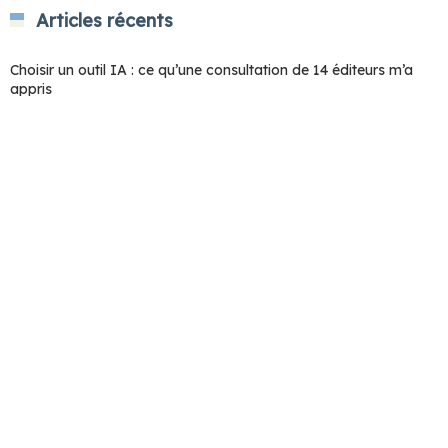
Articles récents
Choisir un outil IA : ce qu’une consultation de 14 éditeurs m’a
appris
Ce que l’IA fait de nous : le livre qui pose enfin les bonnes
questions
La fin du junior ? L’IA absorbe les tâches qui formaient
IA et productivité : le gain de temps qui n’arrive jamais
Shadow AI : ce que vos équipes utilisent sans vous le dire
Catégories
COACHING