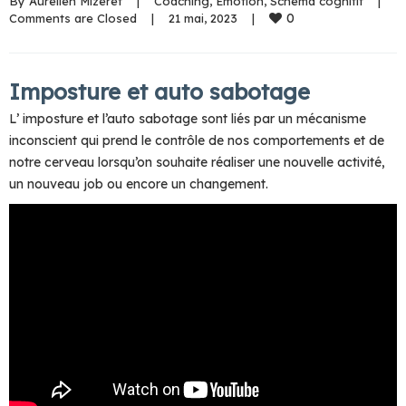
By 
Aurélien Mizeret
|
Coaching
, 
Emotion
, 
Schéma cognitif
|
0
Comments are Closed
|
21 mai, 2023    
|
Imposture et auto sabotage
L’ imposture et l’auto sabotage sont liés par un mécanisme
inconscient qui prend le contrôle de nos comportements et de
notre cerveau lorsqu’on souhaite réaliser une nouvelle activité,
un nouveau job ou encore un changement.