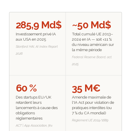
285,9 Md$
~50 Md$
Investissement privé IA
Total cumulé UE 2013–
aux USA en 2025
2024 en IA — soit <11 %
du niveau américain sur
Stanford HAI, AI Index Report
la même période
2026
Federal Reserve Board, oct.
2025
60 %
35 M€
Des startups EU/UK
Amende maximale de
retardent leurs
l'IA Act pour violation de
lancements à cause des
pratiques interdites (ou
obligations
7 % du CA mondial)
réglementaires
Règlement UE 2024/1689
ACT | App Association, fév.