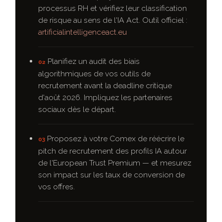
processus RH et vérifiez leur classification
de risque au sens de l'IA Act. Outil officiel :
artificialintelligenceact.eu
Planifiez un audit des biais
02
algorithmiques de vos outils de
recrutement avant la deadline critique
d'août 2026. Impliquez les partenaires
sociaux dès le départ.
Proposez à votre Comex de réécrire le
03
pitch de recrutement des profils IA autour
de l'European Trust Premium — et mesurez
son impact sur les taux de conversion de
vos offres.