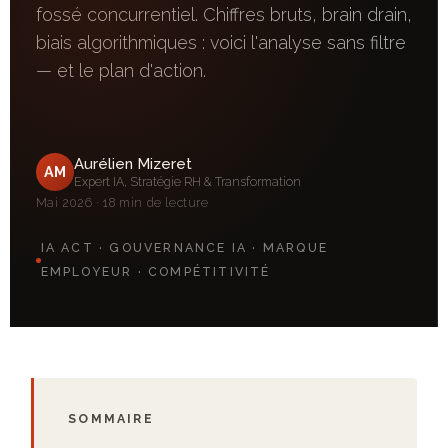
fossé concurrentiel. Chiffres bruts, brain drain,
biais algorithmiques : voici l'analyse sans filtre
— et le plan d'action.
Aurélien Mizeret
AM
Expert IA, Stratégie RH & Transformation
Mai 2026 · 18 min de lecture
IA ACT · GOUVERNANCE IA · MARQUE
EMPLOYEUR · COMPÉTITIVITÉ
SOMMAIRE