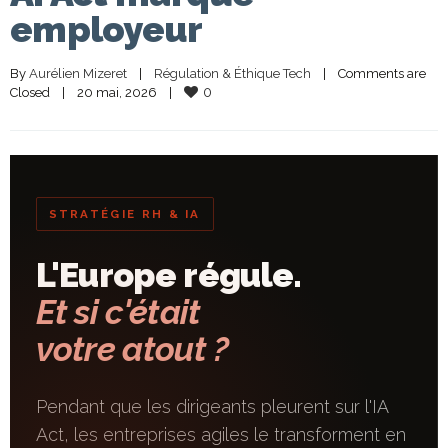
employeur
By 
Aurélien Mizeret
|
Régulation & Éthique Tech
|
Comments are 
0
Closed
|
20 mai, 2026    
|
STRATÉGIE RH & IA
L'Europe régule.
Et si c'était
votre atout ?
Pendant que les dirigeants pleurent sur l'IA
Act, les entreprises agiles le transforment en