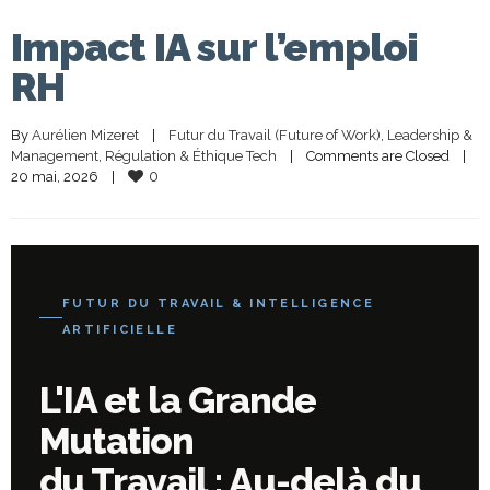
Impact IA sur l’emploi
RH
By 
Aurélien Mizeret
|
Futur du Travail (Future of Work)
, 
Leadership & 
Management
, 
Régulation & Éthique Tech
|
Comments are Closed
|
0
20 mai, 2026    
|
FUTUR DU TRAVAIL & INTELLIGENCE
ARTIFICIELLE
L'IA et la Grande
Mutation
du Travail : Au-delà du