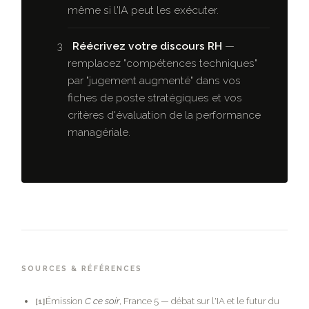
même si l'IA peut les exécuter.
Réécrivez votre discours RH
—
remplacez "compétences techniques"
par "jugement augmenté" dans vos
fiches de poste stratégiques et vos
critères d'évaluation de la performance
managériale.
SOURCES & RÉFÉRENCES
Émission
C ce soir
, France 5 — débat sur l'IA et le futur du
[1]