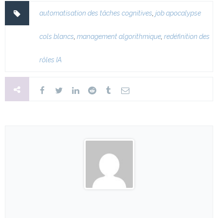
automatisation des tâches cognitives
,
job apocalypse
cols blancs
,
management algorithmique
,
redéfinition des
rôles IA