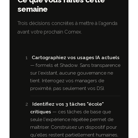
semaine
Trois décisions concrètes à mettre à l'agenda
avant votre prochain Comex.
Cartographiez vos usages IA actuels
— formels et Shadow. Sans transparence
sur l'existant, aucune gouvernance ne
tient. Interrogez vos managers de
proximité, pas seulement vos DSI.
Identifiez vos 3 tâches "école"
critiques
— ces tâches de base que
seule l'expérience répétée permet de
maîtriser. Construisez un dispositif pour
qu'elles restent partiellement humaines,