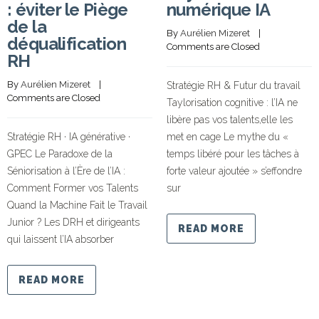
: éviter le Piège
numérique IA
de la
By 
Aurélien Mizeret
    |    
déqualification
Comments are Closed
RH
By 
Aurélien Mizeret
    |    
Stratégie RH & Futur du travail
Comments are Closed
Taylorisation cognitive : l’IA ne
libère pas vos talents,elle les
Stratégie RH · IA générative ·
met en cage Le mythe du «
GPEC Le Paradoxe de la
temps libéré pour les tâches à
Séniorisation à l’Ère de l’IA :
forte valeur ajoutée » s’effondre
Comment Former vos Talents
sur
Quand la Machine Fait le Travail
Junior ? Les DRH et dirigeants
READ MORE
qui laissent l’IA absorber
READ MORE