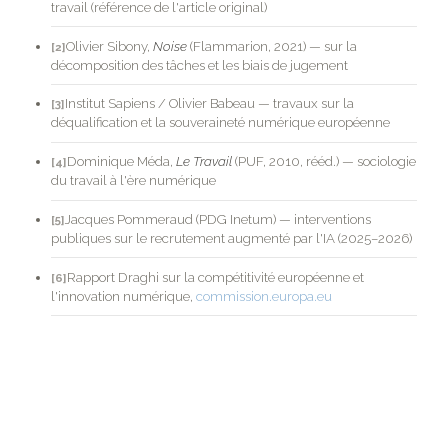
travail (référence de l'article original)
Olivier Sibony,
Noise
(Flammarion, 2021) — sur la
[2]
décomposition des tâches et les biais de jugement
Institut Sapiens / Olivier Babeau — travaux sur la
[3]
déqualification et la souveraineté numérique européenne
Dominique Méda,
Le Travail
(PUF, 2010, rééd.) — sociologie
[4]
du travail à l'ère numérique
Jacques Pommeraud (PDG Inetum) — interventions
[5]
publiques sur le recrutement augmenté par l'IA (2025–2026)
Rapport Draghi sur la compétitivité européenne et
[6]
l'innovation numérique,
commission.europa.eu