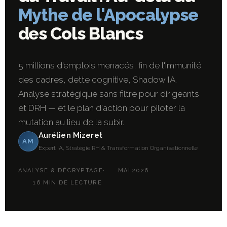
Mythe de l'Apocalypse
des Cols Blancs
5 millions d'emplois menacés, fin de l'immunité
des cadres, dette cognitive, Shadow IA.
Analyse stratégique sans filtre pour dirigeants
et DRH — et le plan d'action pour piloter la
mutation au lieu de la subir.
Aurélien Mizeret
AM
Expert IA, Stratégie RH & Transformation Organisationnelle
ANALYSE & DÉCRYPTAGE
MAI 2026
16 MIN DE LECTURE