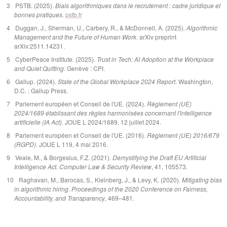
PSTB. (2025).
Biais algorithmiques dans le recrutement : cadre juridique et
bonnes pratiques
.
pstb.fr
Duggan, J., Sherman, U., Carbery, R., & McDonnell, A. (2025).
Algorithmic
Management and the Future of Human Work
. arXiv preprint
arXiv:2511.14231.
CyberPeace Institute. (2025).
Trust in Tech: AI Adoption at the Workplace
and Quiet Quitting
. Genève : CPI.
Gallup. (2024).
State of the Global Workplace 2024 Report
. Washington,
D.C. : Gallup Press.
Parlement européen et Conseil de l'UE. (2024).
Règlement (UE)
2024/1689 établissant des règles harmonisées concernant l'intelligence
artificielle (IA Act)
. JOUE L 2024/1689, 12 juillet 2024.
Parlement européen et Conseil de l'UE. (2016).
Règlement (UE) 2016/679
(RGPD)
. JOUE L 119, 4 mai 2016.
Veale, M., & Borgesius, F.Z. (2021).
Demystifying the Draft EU Artificial
Intelligence Act
.
Computer Law & Security Review
, 41, 105573.
Raghavan, M., Barocas, S., Kleinberg, J., & Levy, K. (2020).
Mitigating bias
in algorithmic hiring
.
Proceedings of the 2020 Conference on Fairness,
Accountability, and Transparency
, 469–481.