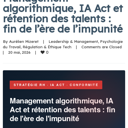
algorithmique, IA Act et
rétention des talents :
fin de l’ère de l’impunité
By 
Aurélien Mizeret
|
Leadership & Management
, 
Psychologie 
du Travail
, 
Régulation & Éthique Tech
|
Comments are Closed
0
|
20 mai, 2026    
|
STRATÉGIE RH · IA ACT · CONFORMITÉ
Management algorithmique, IA
Act et rétention des talents : fin
de l'ère de l'impunité