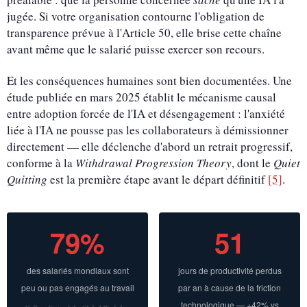
jugée. Si votre organisation contourne l'obligation de
transparence prévue à l'Article 50, elle brise cette chaîne
avant même que le salarié puisse exercer son recours.
Et les conséquences humaines sont bien documentées. Une
étude publiée en mars 2025 établit le mécanisme causal
entre adoption forcée de l'IA et désengagement : l'anxiété
liée à l'IA ne pousse pas les collaborateurs à démissionner
directement — elle déclenche d'abord un retrait progressif,
conforme à la
Withdrawal Progression Theory
, dont le
Quiet
Quitting
est la première étape avant le départ définitif
[5]
.
79%
51
des salariés mondiaux sont
jours de productivité perdus
peu ou pas engagés au travail
par an à cause de la friction
technologique — +42% vs