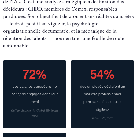
de l'IA ». C'est une analyse stratégique à destination des
décideurs : CHRO, membres de Comex, responsables
juridiques. Son objectif est de croiser trois réalités concrètes
— le droit positif en vigueur, la psychologie
organisationnelle documentée, et la mécanique de la
rétention des talents — pour en tirer une feuille de route
actionnable.
72%
54%
des salariés européens ne
des employés déclarent un
sont
pas
engagés dans leur
mal-être professionnel
travail
persistant lié aux outils
digitaux
Gallup, State of the Global Workplace
2024
TalentLMS, 2025